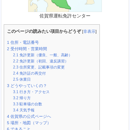
佐賀県運転免許センター
このページの読みたい項目からどうぞ
[
非表示
]
1
住所・電話番号
2
受付時間・営業時間
2.1
免許更新（優良、一般、高齢）
2.2
免許更新（初回、違反講習）
2.3
住所変更、記載事項の変更
2.4
免許証の再交付
2.5
休業日
3
どうやっていくの？
3.1
行き方・アクセス
3.2
帰り方
3.3
駐車場の台数
3.4
天気予報
4
佐賀県の公式ページへ
5
場所・地図（マップ）
6
できること