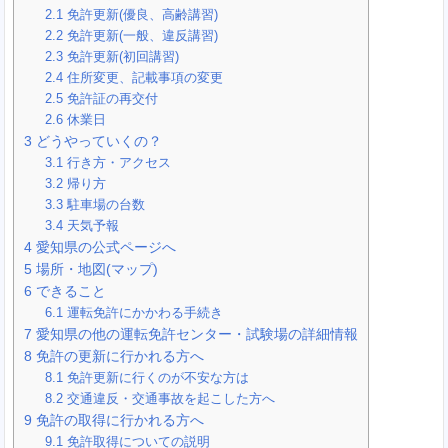
2.1
免許更新(優良、高齢講習)
2.2
免許更新(一般、違反講習)
2.3
免許更新(初回講習)
2.4
住所変更、記載事項の変更
2.5
免許証の再交付
2.6
休業日
3
どうやっていくの？
3.1
行き方・アクセス
3.2
帰り方
3.3
駐車場の台数
3.4
天気予報
4
愛知県の公式ページへ
5
場所・地図(マップ)
6
できること
6.1
運転免許にかかわる手続き
7
愛知県の他の運転免許センター・試験場の詳細情報
8
免許の更新に行かれる方へ
8.1
免許更新に行くのが不安な方は
8.2
交通違反・交通事故を起こした方へ
9
免許の取得に行かれる方へ
9.1
免許取得についての説明