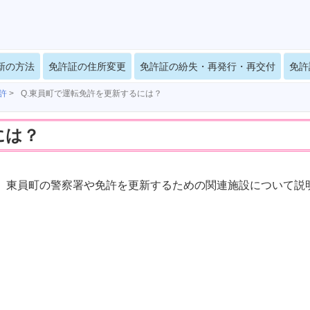
新の方法
免許証の住所変更
免許証の紛失・再発行・再交付
免許
許
>
Q.東員町で運転免許を更新するには？
には？
、東員町の警察署や免許を更新するための関連施設について説