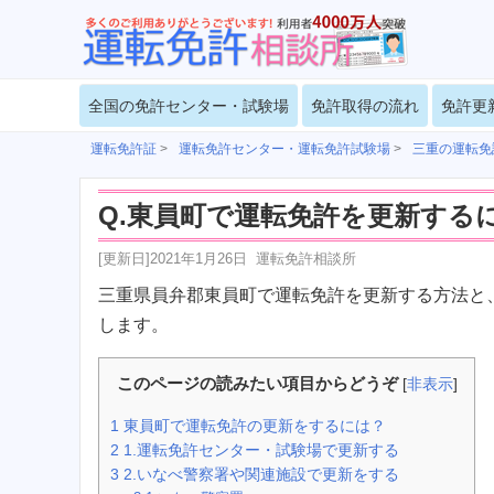
全国の免許センター・試験場
免許取得の流れ
免許更
運転免許証
>
運転免許センター・運転免許試験場
>
三重の運転免
Q.東員町で運転免許を更新する
[更新日]
2021年1月26日
運転免許相談所
三重県員弁郡東員町で運転免許を更新する方法と
します。
このページの読みたい項目からどうぞ
[
非表示
]
1
東員町で運転免許の更新をするには？
2
1.運転免許センター・試験場で更新する
3
2.いなべ警察署や関連施設で更新をする