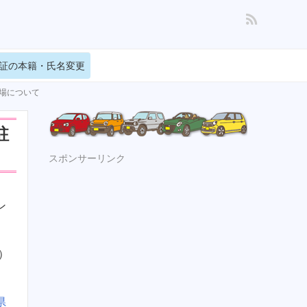
証の本籍・氏名変更
車場について
駐
スポンサーリンク
ン
）
県