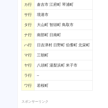
カ行
倉吉市 江府町 琴浦町
サ行
境港市
タ行
大山町 智頭町 鳥取市
ナ行
南部町 日南町
ハ行
日吉津村 日野町 伯耆町 北栄町
マ行
三朝町
ヤ行
八頭町 湯梨浜町 米子市
ラ行
–
ワ行
若桜町
スポンサーリンク