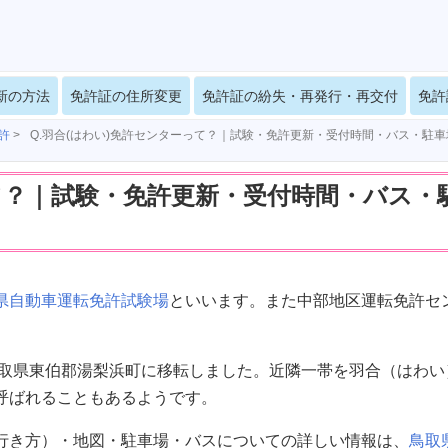
新の方法
免許証の住所変更
免許証の紛失・再発行・再交付
免許
許
>
Q.羽合(はわい)免許センターって？｜試験・免許更新・受付時間・バス・駐
って？｜試験・免許更新・受付時間・バス・
県自動車運転免許試験場
といいます。また中部地区運転免許セ
の鳥取県東伯郡湯梨浜町に移転しました。近隣一帯を羽合（はわい
呼ばれることもあるようです。
行き方）・地図・駐車場・バスについての詳しい情報は、
鳥取