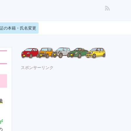
証の本籍・氏名変更
スポンサーリンク
法
が
の