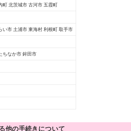
内町 北茨城市 古河市 五霞町
らい市 土浦市 東海村 利根町 取手市
たちなか市 鉾田市
る他の手続きについて