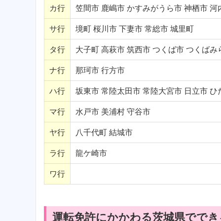
カ行
笠間市 鹿嶋市 かすみがうら市 神栖市 河
サ行
境町 桜川市 下妻市 常総市 城里町
タ行
大子町 高萩市 筑西市 つくば市 つくばみ
ナ行
那珂市 行方市
ハ行
坂東市 常陸太田市 常陸大宮市 日立市 ひ
マ行
水戸市 美浦村 守谷市
ヤ行
八千代町 結城市
ラ行
龍ケ崎市
ワ行
運転免許にかかわる茨城県ででき