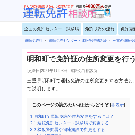
全国の免許センター・試験場
免許取得の流れ
免許更
運転免許証
>
運転免許センター・運転免許試験場
>
三重の運転免
明和町で免許証の住所変更を行
[更新日]
2021年1月26日
運転免許相談所
三重県明和町で運転免許の住所変更をする方法と
て説明します。
このページの読みたい項目からどうぞ
[
非表示
]
1
明和町で運転免許の住所変更をするには？
2
1.運転免許センター・試験場で変更する
3
2.松阪警察署や関連施設で変更をする