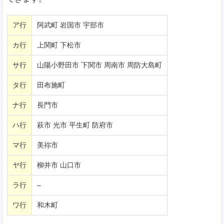
ア行
阿武町 岩国市 宇部市
カ行
上関町 下松市
サ行
山陽小野田市 下関市 周南市 周防大島町
タ行
田布施町
ナ行
長門市
ハ行
萩市 光市 平生町 防府市
マ行
美祢市
ヤ行
柳井市 山口市
ラ行
–
ワ行
和木町