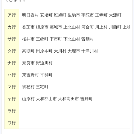
ア行
明日香村 安堵町 斑鳩町 生駒市 宇陀市 王寺町 大淀町
カ行
香芝市 橿原市 葛城市 上北山村 河合町 川上村 川西町 上牧
サ行
桜井市 三郷町 下市町 下北山村 曽爾村
タ行
高取町 田原本町 天川村 天理市 十津川村
ナ行
奈良市 野迫川村
ハ行
東吉野村 平群町
マ行
御杖村 三宅町
ヤ行
山添村 大和郡山市 大和高田市 吉野町
ラ行
–
ワ行
–