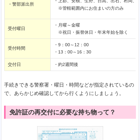
・上郡、安積、生野、日高、出石、村岡、
・警部派出所
※管轄範囲内にお住まいの方のみ
・月曜～金曜
受付曜日
※祝日・振替休日・年末年始を除く
・9：00～12：00
受付時間
・13：00～16：30
交付日
・約2週間後
手続きできる警察署・曜日・時間などが指定されているの
で、あらかじめ確認してから行くようにしましょう。
免許証の再交付に必要な持ち物って？