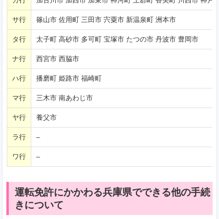
サ行
篠山市 佐用町 三田市 宍粟市 新温泉町 洲本市
タ行
太子町 高砂市 多可町 宝塚市 たつの市 丹波市 豊岡市
ナ行
西宮市 西脇市
ハ行
播磨町 姫路市 福崎町
マ行
三木市 南あわじ市
ヤ行
養父市
ラ行
–
ワ行
–
運転免許にかかわる兵庫県でできる他の手続
きについて