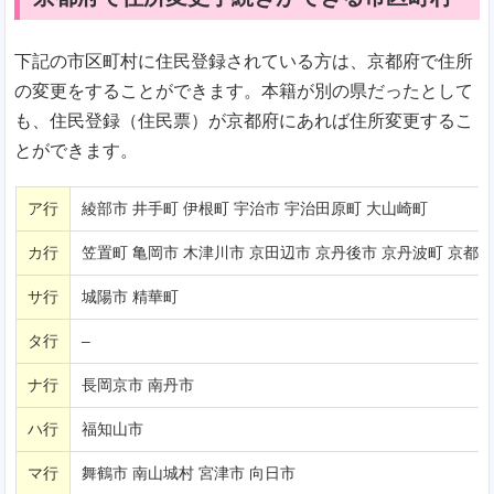
下記の市区町村に住民登録されている方は、京都府で住所
の変更をすることができます。本籍が別の県だったとして
も、住民登録（住民票）が京都府にあれば住所変更するこ
とができます。
ア行
綾部市 井手町 伊根町 宇治市 宇治田原町 大山崎町
カ行
笠置町 亀岡市 木津川市 京田辺市 京丹後市 京丹波町 京都市
サ行
城陽市 精華町
タ行
–
ナ行
長岡京市 南丹市
ハ行
福知山市
マ行
舞鶴市 南山城村 宮津市 向日市