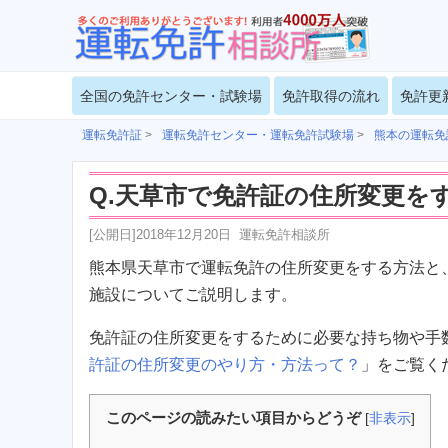
全国の免許センター・試験場
免許取得の流れ
免許更
運転免許証
>
運転免許センター・運転免許試験場
>
熊本の運転免
Q.天草市で免許証の住所変更を
[公開日]
2018年12月20日
運転免許相談所
熊本県天草市で運転免許の住所変更をする方法と
施設についてご説明します。
免許証の住所変更をするために必要な持ち物や手
許証の住所変更のやり方・方法って？
」をご覧く
このページの読みたい項目からどうぞ
[
非表示
]