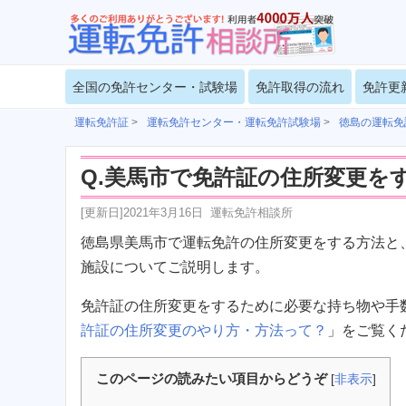
全国の免許センター・試験場
免許取得の流れ
免許更
運転免許証
>
運転免許センター・運転免許試験場
>
徳島の運転免
Q.美馬市で免許証の住所変更を
[更新日]
2021年3月16日
運転免許相談所
徳島県美馬市で運転免許の住所変更をする方法と
施設についてご説明します。
免許証の住所変更をするために必要な持ち物や手
許証の住所変更のやり方・方法って？
」をご覧く
このページの読みたい項目からどうぞ
[
非表示
]