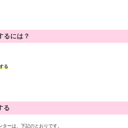
するには？
する
する
ンターは、下記のとおりです。