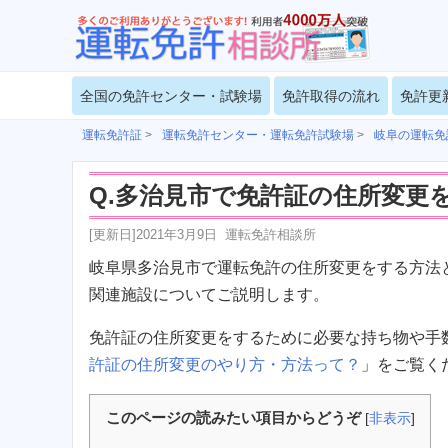
全国の免許センター・試験場
免許取得の流れ
免許更
運転免許証
>
運転免許センター・運転免許試験場
>
岐阜の運転免
Q.多治見市で免許証の住所変更
[更新日]
2021年3月9日
運転免許相談所
岐阜県多治見市で運転免許の住所変更をする方法
関連施設についてご説明します。
免許証の住所変更をするために必要な持ち物や手
許証の住所変更のやり方・方法って？
」をご覧く
このページの読みたい項目からどうぞ
[
非表示
]