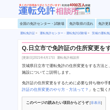
全国の免許センター・試験場
免許取得の流れ
免許更
運転免許証
>
運転免許センター・運転免許試験場
>
茨城の運転免
Q.日立市で免許証の住所変更を
[更新日]
2021年4月17日
運転免許相談所
茨城県日立市で運転免許の住所変更をする方法と
施設についてご説明します。
免許証の住所変更をするために必要な持ち物や手
許証の住所変更のやり方・方法って？
」をご覧く
このページの読みたい項目からどうぞ
[
非表示
]