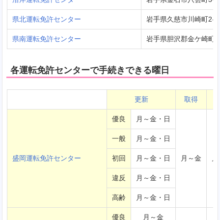
県北運転免許センター
岩手県久慈市川崎町2-1
県南運転免許センター
岩手県胆沢郡金ケ崎町西根
各運転免許センターで手続きできる曜日
更新
取得
優良
月～金・日
一般
月～金・日
盛岡運転免許センター
初回
月～金・日
月～金
月
違反
月～金・日
高齢
月～金・日
優良
月～金