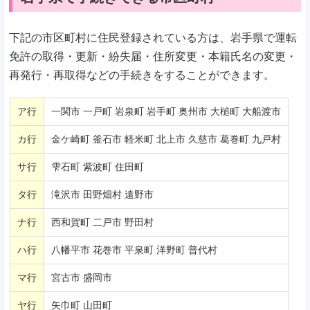
下記の市区町村に住民登録されている方は、岩手県で運転
免許の取得・更新・紛失届・住所変更・本籍氏名の変更・
再発行・再取得などの手続きをすることができます。
ア行
一関市 一戸町 岩泉町 岩手町 奥州市 大槌町 大船渡市
カ行
金ケ崎町 釜石市 軽米町 北上市 久慈市 葛巻町 九戸村
サ行
雫石町 紫波町 住田町
タ行
滝沢市 田野畑村 遠野市
ナ行
西和賀町 二戸市 野田村
ハ行
八幡平市 花巻市 平泉町 洋野町 普代村
マ行
宮古市 盛岡市
ヤ行
矢巾町 山田町