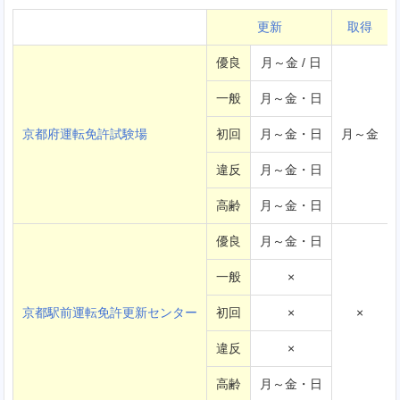
更新
取得
優良
月～金 / 日
一般
月～金・日
京都府運転免許試験場
初回
月～金・日
月～金
違反
月～金・日
高齢
月～金・日
優良
月～金・日
一般
×
京都駅前運転免許更新センター
初回
×
×
違反
×
高齢
月～金・日