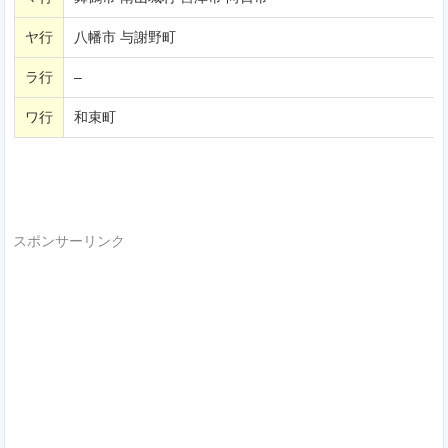
ヤ行
八幡市 与謝野町
ラ行
–
ワ行
和束町
スポンサーリンク