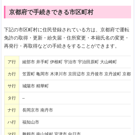
京都府で手続きできる市区町村
下記の市区町村に住民登録されている方は、京都府で運転
免許の取得・更新・紛失届・住所変更・本籍氏名の変更・
再発行・再取得などの手続きをすることができます。
ア行
綾部市 井手町 伊根町 宇治市 宇治田原町 大山崎町
カ行
笠置町 亀岡市 木津川市 京田辺市 京丹後市 京丹波町 京都市
サ行
城陽市 精華町
タ行
–
ナ行
長岡京市 南丹市
ハ行
福知山市
マ行
舞鶴市 南山城村 宮津市 向日市