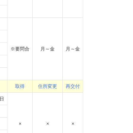
※要問合
月～金
月～金
取得
住所変更
再交付
日
×
×
×