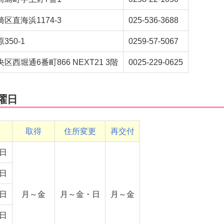
区直海浜1174-3
025-536-3688
50-1
0259-57-5067
西堀通6番町866 NEXT21 3階
0025-229-0625
曜日
取得
住所変更
再交付
日
日
日
月～金
月～金・日
月～金
日