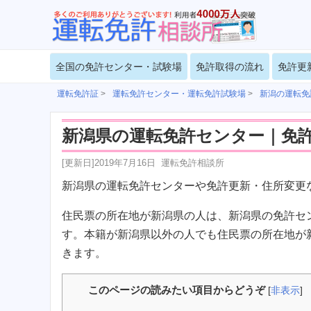
全国の免許センター・試験場
免許取得の流れ
免許更
運転免許証
>
運転免許センター・運転免許試験場
>
新潟の運転免
新潟県の運転免許センター｜免
[更新日]
2019年7月16日
運転免許相談所
新潟県の運転免許センターや免許更新・住所変更
住民票の所在地が新潟県の人は、新潟県の免許セ
す。本籍が新潟県以外の人でも住民票の所在地が
きます。
このページの読みたい項目からどうぞ
[
非表示
]