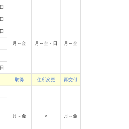
日
日
日
月～金
月～金・日
月～金
日
取得
住所変更
再交付
月～金
×
月～金