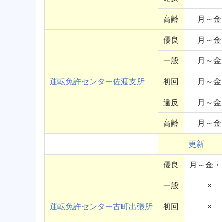
高齢
月～金
優良
月～金
一般
月～金
運転免許センター佐渡支所
初回
月～金
違反
月～金
高齢
月～金
更新
優良
月～金・
一般
×
運転免許センター古町出張所
初回
×