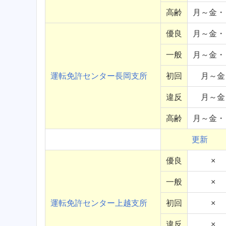
高齢
月～金・
優良
月～金・
一般
月～金・
運転免許センター長岡支所
初回
月～金
違反
月～金
高齢
月～金・
更新
優良
×
一般
×
運転免許センター上越支所
初回
×
違反
×