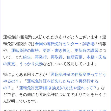
運転免許相談所に来訪いただきありがとうございます！運
転免許相談所では
全国の運転免許センター・試験場
の情報
や、
運転免許の取得
、
更新・書き換え
、
更新時の講習
につ
いて、また
紛失
、
再発行
、
再取得
、
住所変更
、
本籍・氏名
の変更
、
うっかり失効
などについて説明しています。
特によくある困りごとが「
運転免許証の住所変更ってどう
やるの？
」「
運転免許証を紛失したらどう再発行する
の？
」「
運転免許更新(書き換え)の方法や流れって？
」な
どです。その他にも運転免許についての困りごとをたくさ
ん説明しています。